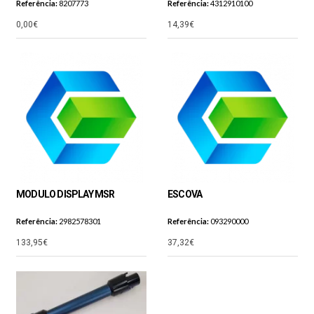
Referência:
8207773
Referência:
4312910100
0,00€
14,39€
MODULO DISPLAY MSR
ESCOVA
Referência:
2982578301
Referência:
093290000
133,95€
37,32€