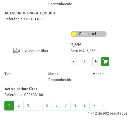
Desconhecido
ACESSORIOS PARA TECIDOS
Referência: S00401455
Disponível
7,69€
Sem IVA:
6,25€
-
+
Tipo:
Marca:
Modelo:
Desconhecido
Active carbon filter
Referência: C00633180
1
2
3
4
5
6
7
8
9
>
>|
1 - 12 de 902 resultados