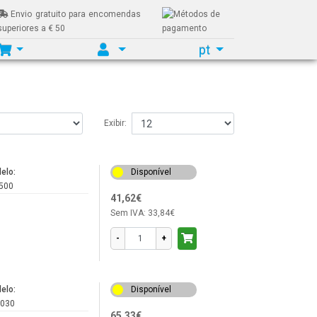
Envio gratuito para encomendas
superiores a € 50
pt
Exibir:
elo:
Disponível
500
41,62€
Sem IVA:
33,84€
-
+
elo:
Disponível
030
65,33€