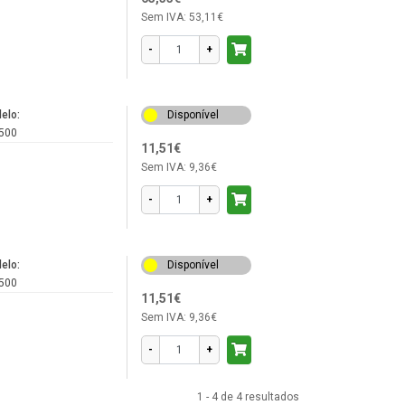
Sem IVA:
53,11€
-
+
elo:
Disponível
500
11,51€
Sem IVA:
9,36€
-
+
elo:
Disponível
500
11,51€
Sem IVA:
9,36€
-
+
1 - 4 de 4 resultados