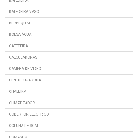
BATEDEIRA
TF0400
TROPICANO 6V
BATEDEIRA VASO
TW1100
BERBEQUIM
TW1600 HELSINKI
BOLSA ÁGUA
TW1700 OSLO WIFI
CAFETEIRA
CALCULADORAS
CAMERA DE VIDEO
CENTRIFUGADORA
CHALEIRA
CLIMATIZADOR
COBERTOR ELECTRICO
COLUNA DE SOM
COMANDO