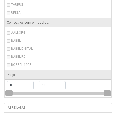
TAURUS
UFESA
Compatível com o modelo ...
AALBORG
BABEL
BABEL DIGITAL
BABEL RC
BOREAL 16CR
BOREAL 16M
Preço
BXEFT46E
€ -
€
CL6040
DAKOTA
GOTEBORG
ABRE-LATAS
ICE BRISE