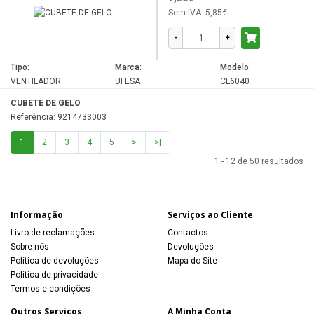
Sem IVA:
5,85€
-
+
Tipo:
Marca:
Modelo:
VENTILADOR
UFESA
CL6040
CUBETE DE GELO
Referência: 9214733003
1
2
3
4
5
>
>|
1 - 12 de 50 resultados
Informação
Serviços ao Cliente
Livro de reclamações
Contactos
Sobre nós
Devoluções
Política de devoluções
Mapa do Site
Política de privacidade
Termos e condições
Outros Serviços
A Minha Conta