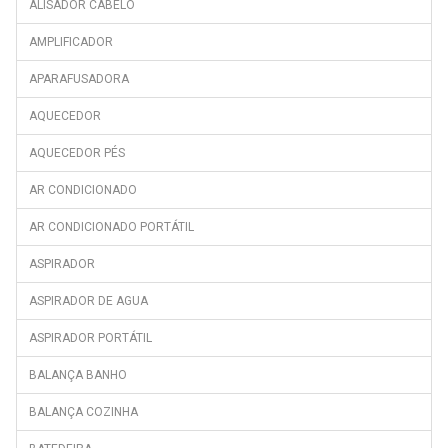
ALISADOR CABELO
ICE BRISE MINI FA6001
AMPLIFICADOR
LEVANT
APARAFUSADORA
MALMÕ
MF NEVADA+
AQUECEDOR
MF4090 NEVADA
AQUECEDOR PÉS
MICHIGAN
AR CONDICIONADO
NEW BABEL DIGITAL
AR CONDICIONADO PORTÁTIL
OSAKA
ASPIRADOR
PONENT
RF1450
ASPIRADOR DE AGUA
RIGA
ASPIRADOR PORTÁTIL
SF1410 ALIZE
BALANÇA BANHO
SFM1600 MONTREAL
BALANÇA COZINHA
SFM1800 OTTAWA