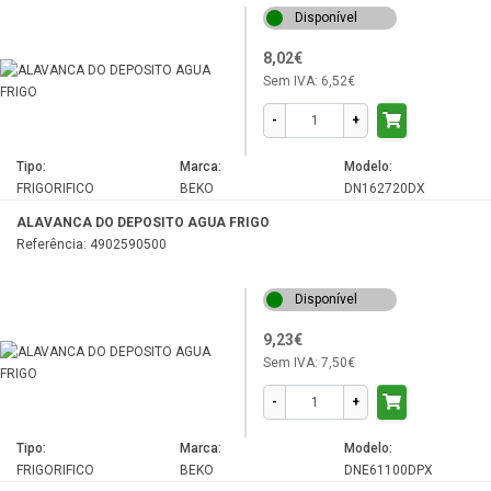
RDNT271I20W
Disponível
RDNT271I20XB
8,02€
RDP6200HCA
Sem IVA:
6,52€
RDSA240K20W
-
+
RDSA240K20XB
Tipo:
Marca:
Modelo:
RDSA240K30XBN
FRIGORIFICO
BEKO
DN162720DX
RDSA280K20W
ALAVANCA DO DEPOSITO AGUA FRIGO
Referência: 4902590500
RDSA310M20
RDSA310M20X
Disponível
RDSA310M20XB
9,23€
RDSO206K30WN
Sem IVA:
7,50€
RE-22W.026A
-
+
RQ5P470SEIE
Tipo:
Marca:
Modelo:
RRN1370HCA
FRIGORIFICO
BEKO
DNE61100DPX
RRN2260HCA