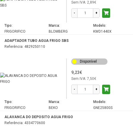
Sem IVA:
2,89€
RCL3750HCA
-
+
RDNE350K20W
Tipo:
RDNE350K20XB
Marca:
Modelo:
FRIGORIFICO
BLOMBERG
KWD1440X
RDNE350K30WN
ADAPTADOR TUBO AGUA FRIGO SBS
RDNE455E30DZXBN
Referência: 4829250110
RDNE455E31DZW
Disponível
RDNE455E31ZX
RDNE455E32DZX
9,23€
Sem IVA:
7,50€
RDNE455K20W
-
+
RDNE455K30WN
RDNE535E20W
Tipo:
Marca:
Modelo:
FRIGORIFICO
BEKO
GNE25800S
RDNE535E31ZX
ALAVANCA DO DEPOSITO AGUA FRIGO
RDNT230I20P
Referência: 4334770600
RDNT230I20W