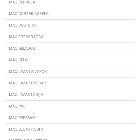
MAQ.CERVEJA
FNE1072
MAQ.CORTAR CABELO
FNT1670
MAQ.COSTURA
FNT1670X
MAQ.FOTOGRAFICA
FPN-Q19DAVS
FR-143
MAQ.GELADOS
FR-146R
MAQ.GELO
FR-2701
MAQ.LAVAR A VAPOR
FR-280
MAQ.LAVAR E SECAR
FR-3801
MAQ.LAVAR LOUÇA
FR-3802
FR-581
MAQ.PAO
FR-651NWS
MAQ.PRESSAO
FRB28WP
MAQ.SECAR ROUPA
FRB30WP