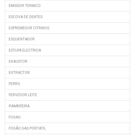
DNE47401D
EMISSOR TERMICO
DNE47401DS
ESCOVA DE DENTES
DNE47420D
ESPREMEDOR CITRINOS
DNE47560DS
ESQUENTADOR
DNE61100DPX
DNE61520DX
ESTUFA ELECTRICA
DNM1840X
EXAUSTOR
DNM1860X
EXTRACTOR
DS133020
FERRO
DS133020S
FERVEDOR LEITE
DS133020X
DSA240K20W
FIAMBREIRA
DSA240K20X
FOGAO
DSA25020
FOGÃO GAS PORTATIL
DSA25020S