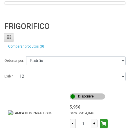
JUNNUS
KAT
FRIGORIFICO
KDD123E
KG2500
KG2500F
Comparar produtos (0)
KG2800F
KG2800SF
Ordenar por:
KKD1650
Exibir:
KQD1250X
KS1200F
KS2830SF
Disponível
KS325
5,95€
Sem IVA:
4,84€
KWD1330X
KWD1440X
-
+