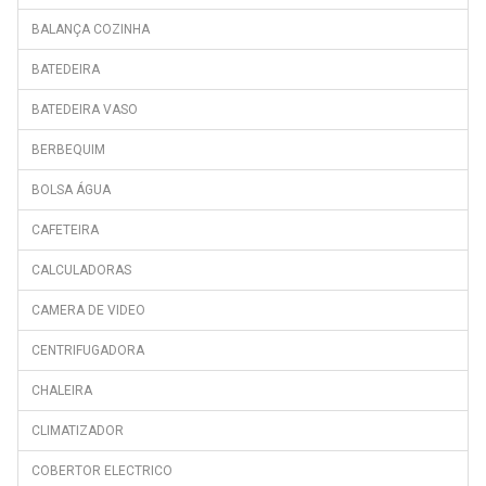
CHE46300DS
BALANÇA COZINHA
CRUX
BATEDEIRA
CRUX II
CS134021DP
BATEDEIRA VASO
CS234020X
BERBEQUIM
CSA34000S
BOLSA ÁGUA
CSA34023X
CAFETEIRA
CSE29000
CALCULADORAS
CSE290006
CSE31000
CAMERA DE VIDEO
CSE34000
CENTRIFUGADORA
DEX
CHALEIRA
DEX II
CLIMATIZADOR
DN150120D
COBERTOR ELECTRICO
DN150220D