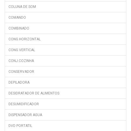
COLUNA DE SOM
DN150220DS
DN150220X
COMANDO
DN156720DX
COMBINADO
DN161220DX
CONG.HORIZONTAL
DN162720DX
CONG.VERTICAL
DNE26080
CONJ.COZINHA
DNE33000
DNE33000S
CONSERVADOR
DNE33080
DEPILADORA
DNE44080
DESIDRATADOR DE ALIMENTOS
DNE44080S
DESUMIDIFICADOR
DNE46000
DISPENSADOR AGUA
DNE47400D
DNE47400DS
DVD PORTATIL