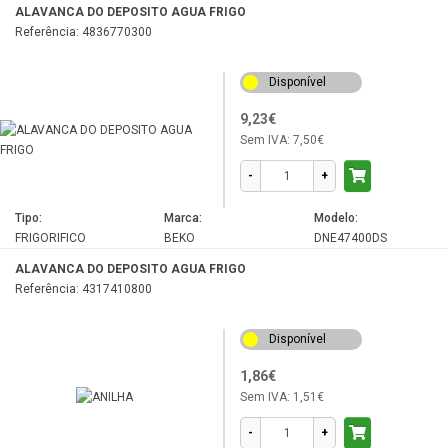
ALAVANCA DO DEPOSITO AGUA FRIGO
RRN2560
Referência: 4836770300
RRN2650
Disponível
RS677N4BIE
9,23€
RS711N4WCE
Sem IVA:
7,50€
RSNE445E33W
-
+
RSNE445E33X
RSNE445I31XBN
Tipo:
Marca:
Modelo:
FRIGORIFICO
BEKO
DNE47400DS
RSSA290M21W
ALAVANCA DO DEPOSITO AGUA FRIGO
RSSE265K30WN
Referência: 4317410800
RSSE415M21W
RSSE415M21X
Disponível
RSSE415M21XB
1,86€
Sem IVA:
1,51€
RSSE445K21W
RSSE445K21X
-
+