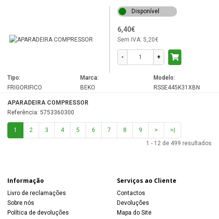
XRF23AWH
Disponível
6,40€
Sem IVA:
5,20€
-
+
Tipo:
Marca:
Modelo:
FRIGORIFICO
BEKO
RSSE445K31XBN
APARADEIRA COMPRESSOR
Referência: 5753360300
1
2
3
4
5
6
7
8
9
>
>|
1 - 12 de 499 resultados
Informação
Serviços ao Cliente
Livro de reclamações
Contactos
Sobre nós
Devoluções
Política de devoluções
Mapa do Site