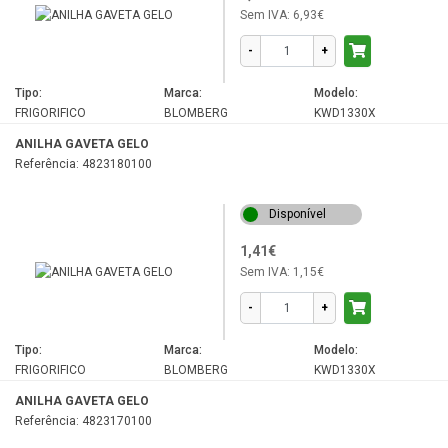
Sem IVA:
6,93€
SS137020D
-
+
SS142120
SSE26000
Tipo:
Marca:
Modelo:
FRIGORIFICO
BLOMBERG
KWD1330X
SSE26006
ANILHA GAVETA GELO
SSE26026
Referência: 4823180100
SSE32000
Disponível
SSE37000
SSE37021D
1,41€
Sem IVA:
1,15€
TS190020
-
+
TS190030N
TSE1230HCA
Tipo:
Marca:
Modelo:
FRIGORIFICO
BLOMBERG
KWD1330X
TSE1282
ANILHA GAVETA GELO
TSE1400
Referência: 4823170100
TSE1402