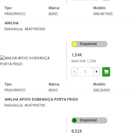
RSSE445K31XBN
Tipo:
Marca:
Modelo:
RT422N4ACE
FRIGORIFICO
BEKO
GNE45700S
SJ-340NWH
ANILHA
Referência: 4847990300
SN140100D
SN140220X
Disponível
SN141021D
1,54€
SN145120X
Sem IVA:
1,25€
SNE40500D
-
+
SOM1650A
Tipo:
Marca:
Modelo:
SOM1650X
FRIGORIFICO
BEKO
SSE26000
SOM1651X
ANILHA APOIO DOBRADIÇA PORTA FRIGO
SOM9650A+
Referência: 4047900700
SOM9650X
Disponível
SS133420D
8,52€
SS137020