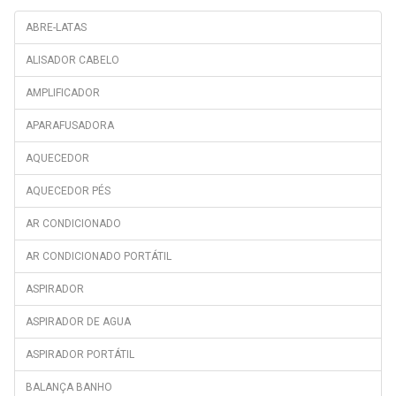
SHARP
BU1101
ABRE-LATAS
VOX ELECTRONICS
BU1103N
ALISADOR CABELO
BU1153HCN
AMPLIFICADOR
BU1200HCA
APARAFUSADORA
BU1201
CAPRI II
AQUECEDOR
CCDS5122W
AQUECEDOR PÉS
CCDS5142W
AR CONDICIONADO
CCDS6172W
AR CONDICIONADO PORTÁTIL
CFD2450
ASPIRADOR
CH140020D
CH142120DX
ASPIRADOR DE AGUA
CHE30000S
ASPIRADOR PORTÁTIL
CHE40000D
BALANÇA BANHO