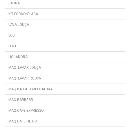
JARRA
DSM1630XA
DSM1650X
KIT FORNO/PLACA
DSM1871X
LAVA LOUÇA
DSM9630A
LCD
DSM9650A
LENTE
DUBAI
LICUADORA
EFS-0512I/A
EFT1432 ST/WH
MAQ. LAVAR LOUÇA
FFC2-64D5IX
MAQ. LAVAR ROUPA
FG260
MAQ.BAIXA TEMPERATURA
FG2P250
MAQ.BARBEAR
FG2P280
MAQ.CAFE EXPRESSO
FGK24ENH
FN-360WP
MAQ.CAFE FILTRO
FN-651NWS