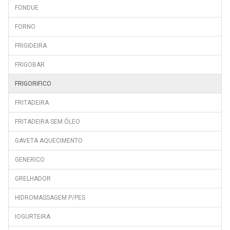
FONDUE
DSA28000
FORNO
DSA28020S
DSA310M20W
FRIGIDEIRA
DSE25000
FRIGOBAR
DSE25000S
FRIGORIFICO
DSE25006
FRITADEIRA
DSE25020
FRITADEIRA SEM ÓLEO
DSE25022S
GAVETA AQUECIMENTO
DSE27000
DSE27020
GENERICO
DSE30000
GRELHADOR
DSE33000
HIDROMASSAGEM P/PES
DSE33000S
IOGURTEIRA
DSE41000