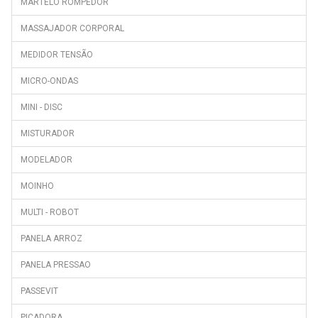
MARTELO ROMPEDOR
FRN-U20DAI
MASSAJADOR CORPORAL
FRN-U20GAI
MEDIDOR TENSÃO
FRN-U20GFV
FRN-X22B5CW
MICRO-ONDAS
FRS-2011IAL
MINI - DISC
FRS-2021IAL
MISTURADOR
FRS-2021WAL
MODELADOR
FRS-2411IAL
MOINHO
FRS-T20DAM
GN1416231ZX
MULTI - ROBOT
GN1603140XBN
PANELA ARROZ
GN162320X
PANELA PRESSAO
GN162330XB
PASSEVIT
GN162341XBN
PICADORA