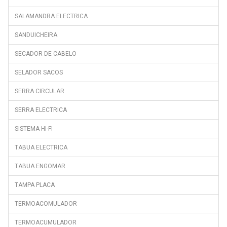
GNE35730X
SALAMANDRA ELECTRICA
GNE45700PX
SANDUICHEIRA
GNE45700S
SECADOR DE CABELO
GNE60500X
GNE60520DX
SELADOR SACOS
GNE60520X
SERRA CIRCULAR
GNE60521X
SERRA ELECTRICA
GNE60530DX
SISTEMA HI-FI
GNEV122X
TABUA ELECTRICA
GNEV220S
TABUA ENGOMAR
GNEV320X
GNEV420E
TAMPA PLACA
GNO4321XP
TERMOACOMULADOR
GQN21220X
TERMOACUMULADOR