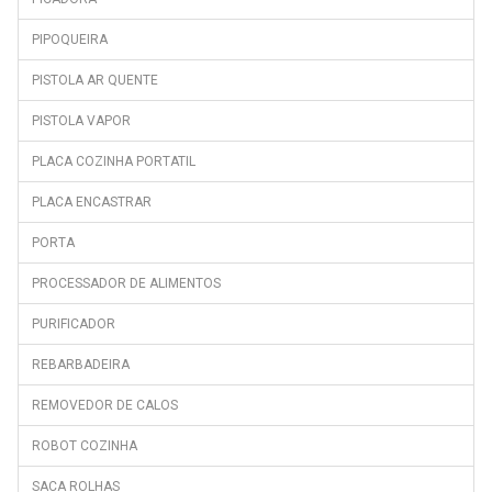
GN162420X
GN162530X
PIPOQUEIRA
GN163030XB
PISTOLA AR QUENTE
GN163120X
PISTOLA VAPOR
GN163121X
PLACA COZINHA PORTATIL
GN163220S
PLACA ENCASTRAR
GN163240ZXBRN
GN163242XBN
PORTA
GNE114610FX
PROCESSADOR DE ALIMENTOS
GNE114612X
PURIFICADOR
GNE114622X
REBARBADEIRA
GNE134630X
REMOVEDOR DE CALOS
GNE25800S
GNE35700PX
ROBOT COZINHA
GNE35700S
SACA ROLHAS