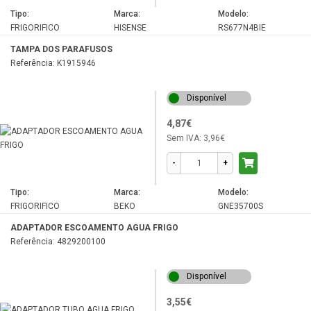
LBI2851B
Tipo:
Marca:
Modelo:
LBI3000HCA
FRIGORIFICO
HISENSE
RS677N4BIE
LBI3001
TAMPA DOS PARAFUSOS
Referência: K1915946
LENNY
LRN2860HCA
Disponível
LUDO
4,87€
MAGNUS
Sem IVA:
3,96€
MOTOR
-
+
NCO9600
Tipo:
Marca:
Modelo:
NDP9660MWD
FRIGORIFICO
BEKO
GNE35700S
OTTO II
ADAPTADOR ESCOAMENTO AGUA FRIGO
Referência: 4829200100
POLTI
PRSSBS436CAPRI
Disponível
RBI2650B
3,55€
RBI6300