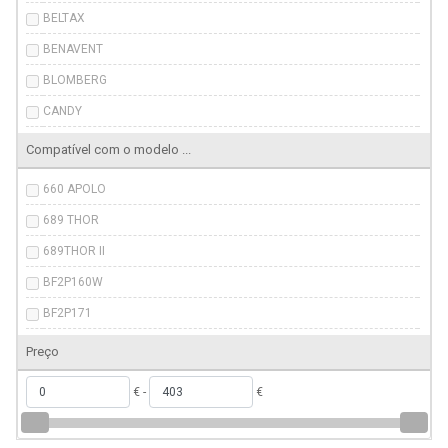
BELTAX
BENAVENT
BLOMBERG
CANDY
DAEWOO
Compatível com o modelo ...
EDESA
660 APOLO
ELECTRONIA
689 THOR
GLEM
689THOR II
GRUNDIG
BF2P160W
HAEGER
BF2P171
HISENSE
BFR-3500
Preço
HYUNDAI
BFR3500
OK
€ -
€
BSSA200M2S
PRINCESS
BU1100HCA